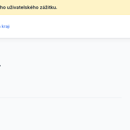
ho uživatelského zážitku.
kraji
.