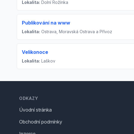
Lokalita:
Dolní Rožínka
Publikování na www
Lokalita:
Ostrava, Moravská Ostrava a Přívoz
Velikonoce
Lokalita:
Laškov
Footer
ODKAZY
Úvodní stránka
Obchodní podmínky
Inzerce