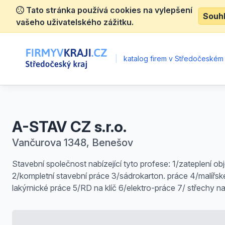
Tato stránka používá cookies na vylepšení
Souh
vašeho uživatelského zážitku.
|
katalog firem v Středočeském 
A-STAV CZ s.r.o.
Vančurova 1348, Benešov
Stavební společnost nabízející tyto profese: 1/zateplení ob
2/kompletní stavební práce 3/sádrokarton. práce 4/malířsk
lakýrnické práce 5/RD na klíč 6/elektro-práce 7/ střechy na 