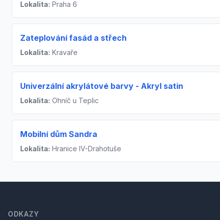
Lokalita:
Praha 6
Zateplování fasád a střech
Lokalita:
Kravaře
Univerzální akrylátové barvy - Akryl satin
Lokalita:
Ohníč u Teplic
Mobilní dům Sandra
Lokalita:
Hranice IV-Drahotuše
Footer
ODKAZY