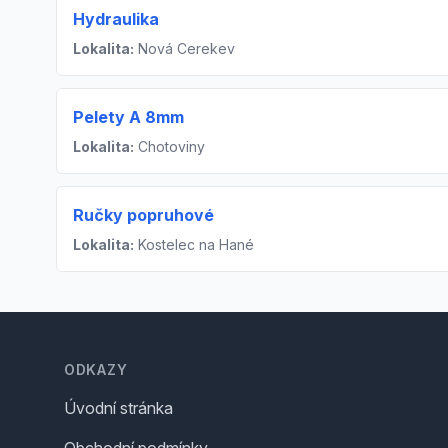
Hydraulika
Lokalita:
Nová Cerekev
Pelety A 8mm
Lokalita:
Chotoviny
Ručky popruhové
Lokalita:
Kostelec na Hané
Footer
ODKAZY
Úvodní stránka