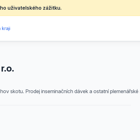
ho uživatelského zážitku.
kraji
r.o.
chov skotu. Prodej inseminačních dávek a ostatní plemenářské 