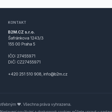
KONTAKT
B2M.CZ s.r.o.
Šafránkova 1243/3
155 00 Praha 5
IČO: 27455971
DIČ: CZ27455971
+420 251 510 908, info@b2m.cz
třebným ♥️. Všechna práva vyhrazena.
. Nastavení používání a dostupnosti cookies můžete upravit v nastav