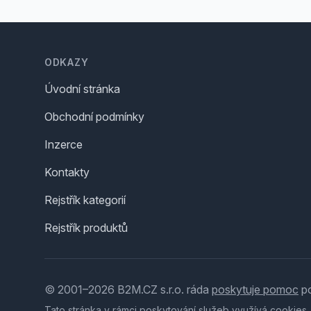
Footer
ODKAZY
Úvodní stránka
Obchodní podmínky
Inzerce
Kontakty
Rejstřík kategorií
Rejstřík produktů
© 2001–2026 B2M.CZ s.r.o. ráda
poskytuje pomoc
po
Tato stránka v rámci poskytování služeb využívá
cookies