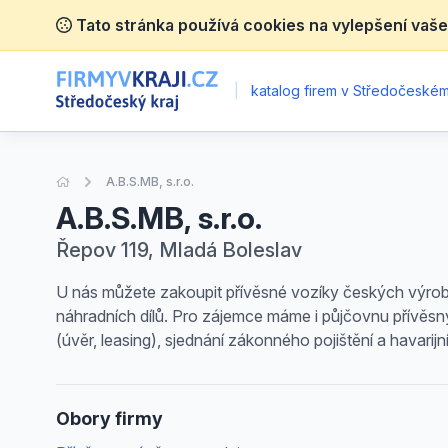
Tato stránka používá cookies na vylepšení vaše
|
katalog firem v Středočeském 
Úvodní stránka
A.B.S.MB, s.r.o.
A.B.S.MB, s.r.o.
Řepov 119, Mladá Boleslav
U nás můžete zakoupit přívěsné vozíky českých výrob
náhradních dílů. Pro zájemce máme i půjčovnu přívěsn
(úvěr, leasing), sjednání zákonného pojištění a havarij
Obory firmy