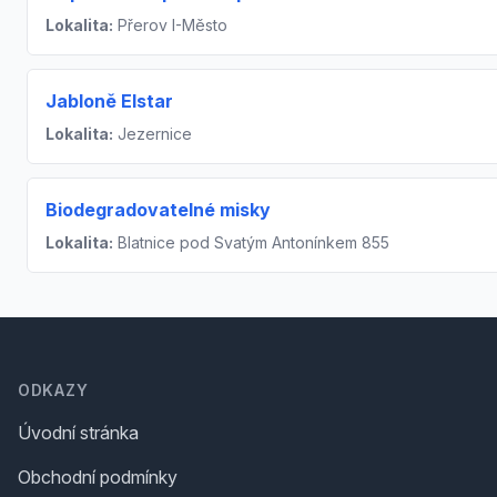
Lokalita:
Přerov I-Město
Jabloně Elstar
Lokalita:
Jezernice
Biodegradovatelné misky
Lokalita:
Blatnice pod Svatým Antonínkem 855
Footer
ODKAZY
Úvodní stránka
Obchodní podmínky