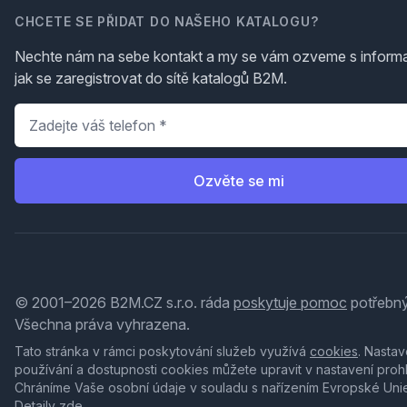
CHCETE SE PŘIDAT DO NAŠEHO KATALOGU?
Nechte nám na sebe kontakt a my se vám ozveme s inform
jak se zaregistrovat do sítě katalogů B2M.
Telefon
*
Ozvěte se mi
© 2001–2026 B2M.CZ s.r.o. ráda
poskytuje pomoc
potřebný
Všechna práva vyhrazena.
Tato stránka v rámci poskytování služeb využívá
cookies
. Nastav
používání a dostupnosti cookies můžete upravit v nastavení proh
Chráníme Vaše osobní údaje v souladu s nařízením Evropské Uni
Detaily
zde
.