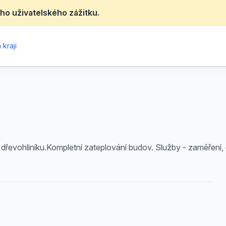
ho uživatelského zážitku.
kraji
 a dřevohliníku.Kompletní zateplování budov. Služby - zaměření