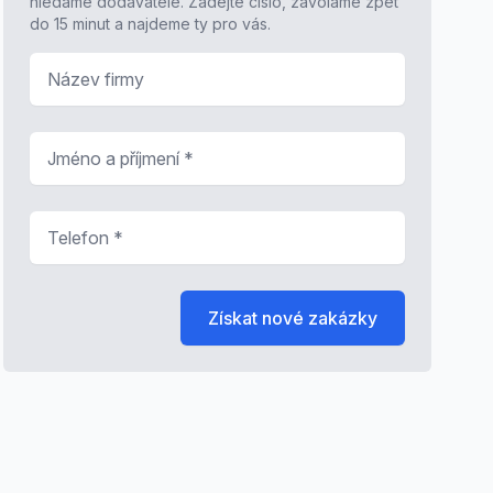
hledáme dodavatele. Zadejte číslo, zavoláme zpět
do 15 minut a najdeme ty pro vás.
Název firmy
Jméno a příjmení
*
Telefon
*
Získat nové zakázky