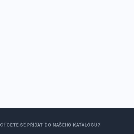
CHCETE SE PŘIDAT DO NAŠEHO KATALOGU?