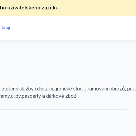
ho uživatelského zážitku.
kraji
ateliérní služby i digitální,grafické studio,rámování obrazů, pro
rámy,clipy,pasparty a dárkové zboží.