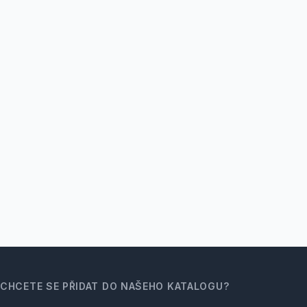
CHCETE SE PŘIDAT DO NAŠEHO KATALOGU?