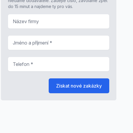
hledáme dodavatele. Zadejte číslo, zavoláme zpět
do 15 minut a najdeme ty pro vás.
Název firmy
Jméno a příjmení
*
Telefon
*
Získat nové zakázky