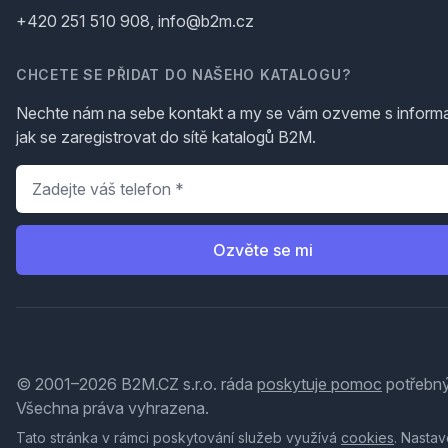
+420 251 510 908, info@b2m.cz
CHCETE SE PŘIDAT DO NAŠEHO KATALOGU?
Nechte nám na sebe kontakt a my se vám ozveme s inform
jak se zaregistrovat do sítě katalogů B2M.
Telefon
*
Ozvěte se mi
© 2001–2026 B2M.CZ s.r.o. ráda
poskytuje pomoc
potřebný
Všechna práva vyhrazena.
Tato stránka v rámci poskytování služeb využívá
cookies
. Nastav