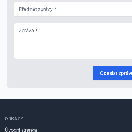
Předmět zprávy
*
Zpráva
*
Odeslat zpráv
Footer
ODKAZY
Úvodní stránka