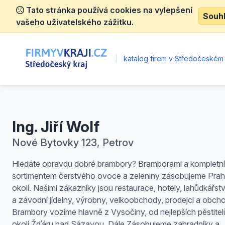
Tato stránka používá cookies na vylepšení
Souh
vašeho uživatelského zážitku.
|
katalog firem v Středočeském 
Ing. Jiří Wolf
Nové Bytovky 123, Petrov
Hledáte opravdu dobré brambory? Bramborami a kompletn
sortimentem čerstvého ovoce a zeleniny zásobujeme Prah
okolí. Našimi zákazníky jsou restaurace, hotely, lahůdkářství
a závodní jídelny, výrobny, velkoobchody, prodejci a obch
Brambory vozíme hlavně z Vysočiny, od nejlepších pěstitel
okolí Žďáru nad Sázavou. Dále Zásobujeme zahradníky a