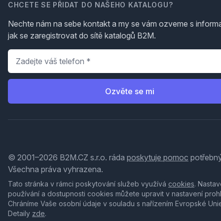
CHCETE SE PŘIDAT DO NAŠEHO KATALOGU?
Nechte nám na sebe kontakt a my se vám ozveme s inform
jak se zaregistrovat do sítě katalogů B2M.
Telefon
*
Ozvěte se mi
© 2001–2026 B2M.CZ s.r.o. ráda
poskytuje pomoc
potřebný
Všechna práva vyhrazena.
Tato stránka v rámci poskytování služeb využívá
cookies
. Nastav
používání a dostupnosti cookies můžete upravit v nastavení proh
Chráníme Vaše osobní údaje v souladu s nařízením Evropské Uni
Detaily
zde
.