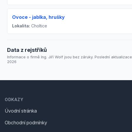
Ovoce - jablka, hrušky
Lokalita:
Choltice
Data z rejstříků
Informace o firmě Ing. Jiří Wolf jsou bez záruky. Poslední aktualizace:
2026
Footer
ODKAZY
Úvodní stránka
Obchodní podmínky