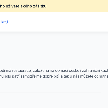
ho uživatelského zážitku.
kraji
inná restaurace, založená na domácí české i zahraniční kuchy
 jídlu patří samozřejmě dobré pití, a tak u nás můžete ochutnat