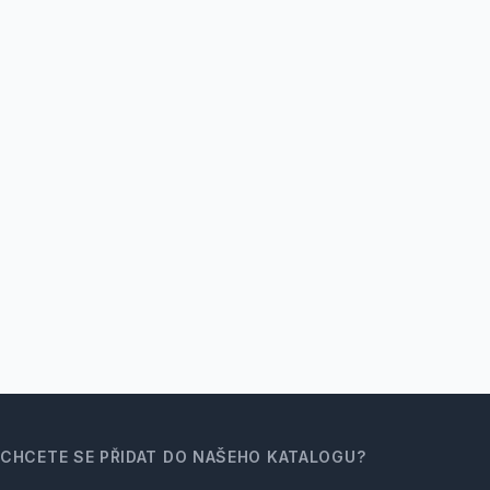
CHCETE SE PŘIDAT DO NAŠEHO KATALOGU?