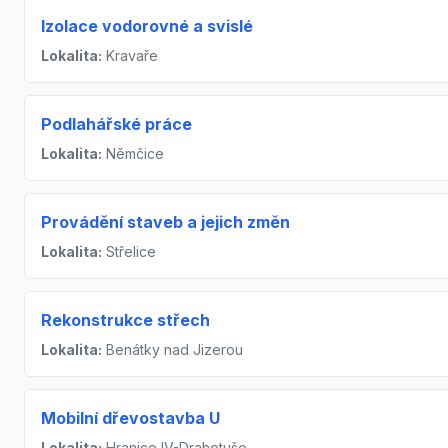
Izolace vodorovné a svislé
Lokalita:
Kravaře
Podlahářské práce
Lokalita:
Němčice
Provádění staveb a jejich změn
Lokalita:
Střelice
Rekonstrukce střech
Lokalita:
Benátky nad Jizerou
Mobilní dřevostavba U
Lokalita:
Hranice IV-Drahotuše