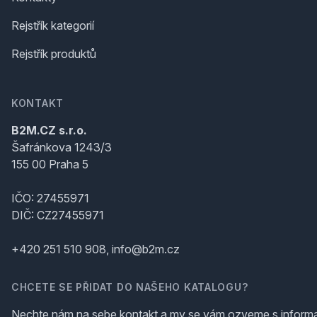
Rejstřík kategorií
Rejstřík produktů
KONTAKT
B2M.CZ s.r.o.
Šafránkova 1243/3
155 00 Praha 5
IČO: 27455971
DIČ: CZ27455971
+420 251 510 908, info@b2m.cz
CHCETE SE PŘIDAT DO NAŠEHO KATALOGU?
Nechte nám na sebe kontakt a my se vám ozveme s inform