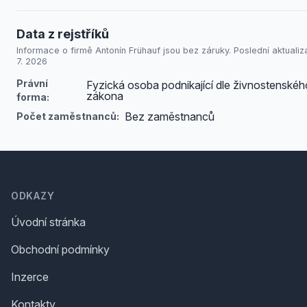
Data z rejstříků
Informace o firmě Antonín Frühauf jsou bez záruky. Poslední aktualiz
7. 2026
Právní
Fyzická osoba podnikající dle živnostenskéh
zákona
forma:
Bez zaměstnanců
Počet zaměstnanců:
Footer
ODKAZY
Úvodní stránka
Obchodní podmínky
Inzerce
Kontakty