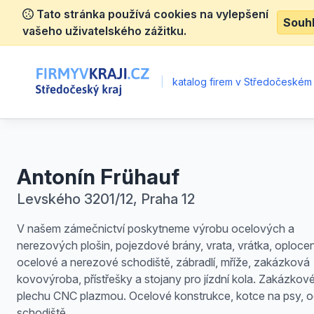
Tato stránka používá cookies na vylepšení
Souh
vašeho uživatelského zážitku.
|
katalog firem v Středočeském 
Antonín Frühauf
Levského 3201/12, Praha 12
V našem zámečnictví poskytneme výrobu ocelových a
nerezových plošin, pojezdové brány, vrata, vrátka, oplocen
ocelové a nerezové schodiště, zábradlí, mříže, zakázková
kovovýroba, přístřešky a stojany pro jízdní kola. Zakázkové
plechu CNC plazmou. Ocelové konstrukce, kotce na psy, 
schodiště.