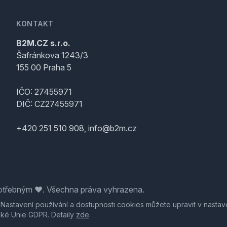
KONTAKT
B2M.CZ s.r.o.
Šafránkova 1243/3
155 00 Praha 5
IČO: 27455971
DIČ: CZ27455971
+420 251 510 908, info@b2m.cz
třebným ♥️. Všechna práva vyhrazena.
. Nastavení používání a dostupnosti cookies můžete upravit v nastav
ské Unie GDPR. Detaily
zde
.