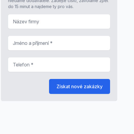
hledáme dodavatele. Zadejte číslo, zavoláme zpět
do 15 minut a najdeme ty pro vás.
Název firmy
Jméno a příjmení
*
Telefon
*
Získat nové zakázky