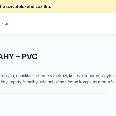
ho uživatelského zážitku.
kraji
AHY – PVC
 krytin, například koberce v metráži, kusové koberce, vinylo
 lišty, tapety či malby. Vše nabízíme včetně kompletní montáž