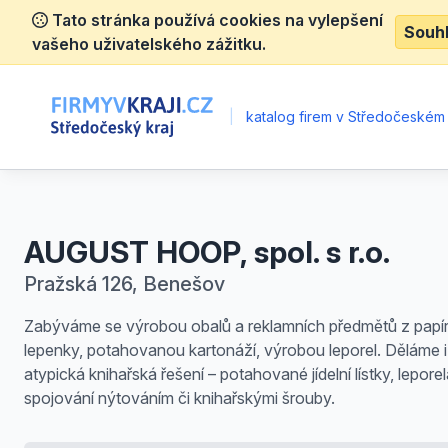
Tato stránka používá cookies na vylepšení
Souh
vašeho uživatelského zážitku.
|
katalog firem v Středočeském 
AUGUST HOOP, spol. s r.o.
Pražská 126, Benešov
Zabýváme se výrobou obalů a reklamních předmětů z papí
lepenky, potahovanou kartonáží, výrobou leporel. Děláme i
atypická knihařská řešení – potahované jídelní lístky, leporel
spojování nýtováním či knihařskými šrouby.