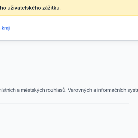
ho uživatelského zážitku.
kraji
stních a městských rozhlasů. Varovných a informačních systém