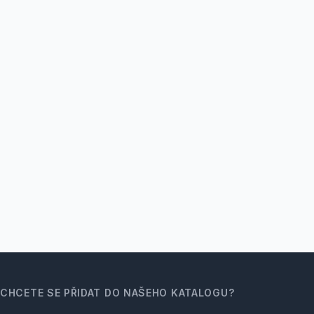
CHCETE SE PŘIDAT DO NAŠEHO KATALOGU?