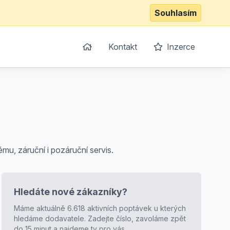
Souhlasím
Kontakt
Inzerce
u, záruční i pozáruční servis.
Hledáte nové zákazníky?
Máme aktuálně 6.618 aktivních poptávek u kterých
hledáme dodavatele. Zadejte číslo, zavoláme zpět
do 15 minut a najdeme ty pro vás.