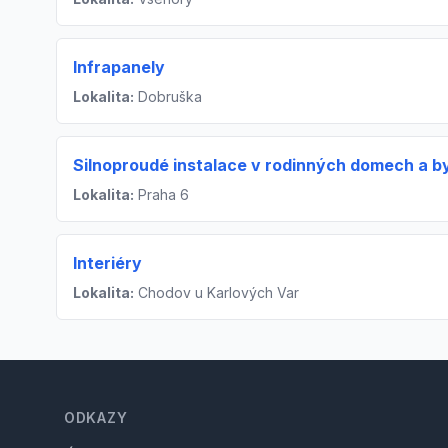
Infrapanely
Lokalita:
Dobruška
Silnoproudé instalace v rodinných domech a b
Lokalita:
Praha 6
Interiéry
Lokalita:
Chodov u Karlových Var
Footer
ODKAZY