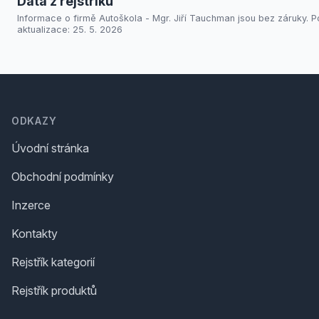
Data z rejstříků
Informace o firmě Autoškola - Mgr. Jiří Tauchman jsou bez záruky. P
aktualizace: 25. 5. 2026
Footer
ODKAZY
Úvodní stránka
Obchodní podmínky
Inzerce
Kontakty
Rejstřík kategorií
Rejstřík produktů