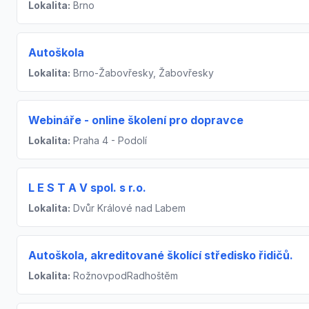
Lokalita:
Brno
Autoškola
Lokalita:
Brno-Žabovřesky, Žabovřesky
Webináře - online školení pro dopravce
Lokalita:
Praha 4 - Podolí
L E S T A V spol. s r.o.
Lokalita:
Dvůr Králové nad Labem
Autoškola, akreditované školící středisko řidičů.
Lokalita:
RožnovpodRadhoštěm