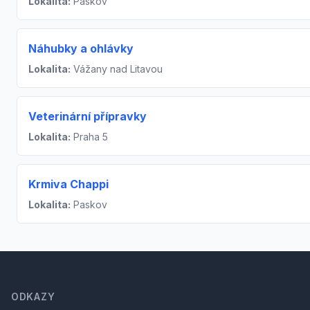
Lokalita:
Paskov
Náhubky a ohlávky
Lokalita:
Vážany nad Litavou
Veterinární přípravky
Lokalita:
Praha 5
Krmiva Chappi
Lokalita:
Paskov
Footer
ODKAZY