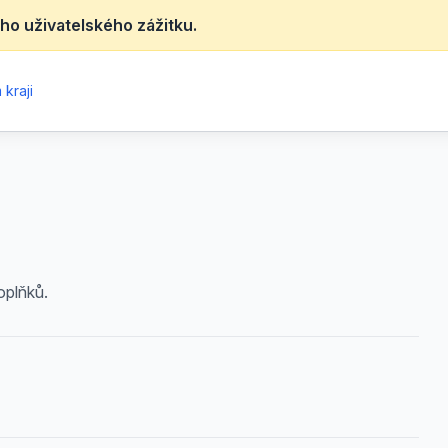
ho uživatelského zážitku.
kraji
oplňků.