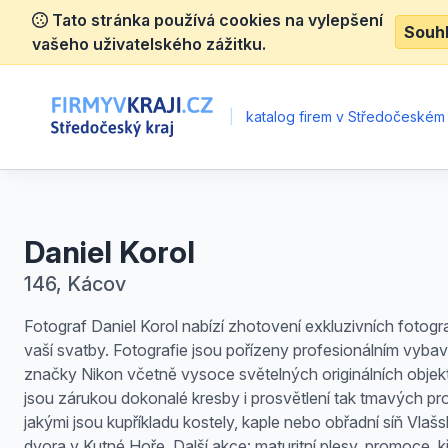
Tato stránka používá cookies na vylepšení
Souh
vašeho uživatelského zážitku.
|
katalog firem v Středočeském 
Daniel Korol
146, Kácov
Fotograf Daniel Korol nabízí zhotovení exkluzivních fotogra
vaší svatby. Fotografie jsou pořízeny profesionálním vyba
značky Nikon včetně vysoce světelných originálních objekt
jsou zárukou dokonalé kresby i prosvětlení tak tmavých pr
jakými jsou kupříkladu kostely, kaple nebo obřadní síň Vlaš
dvora v Kutné Hoře. Další akce: maturitní plesy, promoce, kř