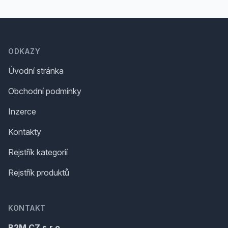
Footer
ODKAZY
Úvodní stránka
Obchodní podmínky
Inzerce
Kontakty
Rejstřík kategorií
Rejstřík produktů
KONTAKT
B2M.CZ s.r.o.