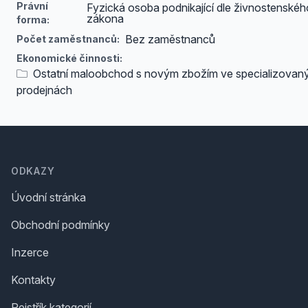
Právní
Fyzická osoba podnikající dle živnostenskéh
zákona
forma:
Bez zaměstnanců
Počet zaměstnanců:
Ekonomické činnosti:
Ostatní maloobchod s novým zbožím ve specializovan
prodejnách
Footer
ODKAZY
Úvodní stránka
Obchodní podmínky
Inzerce
Kontakty
Rejstřík kategorií