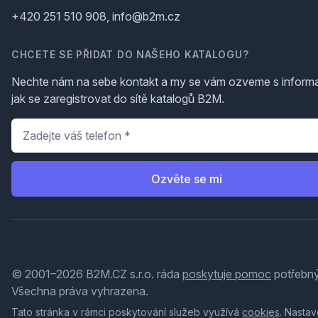
+420 251 510 908, info@b2m.cz
CHCETE SE PŘIDAT DO NAŠEHO KATALOGU?
Nechte nám na sebe kontakt a my se vám ozveme s inform
jak se zaregistrovat do sítě katalogů B2M.
Telefon
*
Ozvěte se mi
© 2001–2026 B2M.CZ s.r.o. ráda
poskytuje pomoc
potřebný
Všechna práva vyhrazena.
Tato stránka v rámci poskytování služeb využívá
cookies
. Nastav