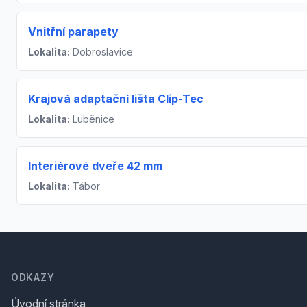
Vnitřní parapety
Lokalita:
Dobroslavice
Krajová adaptační lišta Clip-Tec
Lokalita:
Luběnice
Interiérové dveře 42 mm
Lokalita:
Tábor
Footer
ODKAZY
Úvodní stránka