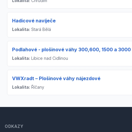
Lokalita:
Chrudim
Hadicové navíječe
Lokalita:
Stará Bělá
Podlahové - plošinové váhy 300,600, 1500 a 3000
Lokalita:
Libice nad Cidlinou
VWXradt – Plošinové váhy nájezdové
Lokalita:
Říčany
Footer
ODKAZY