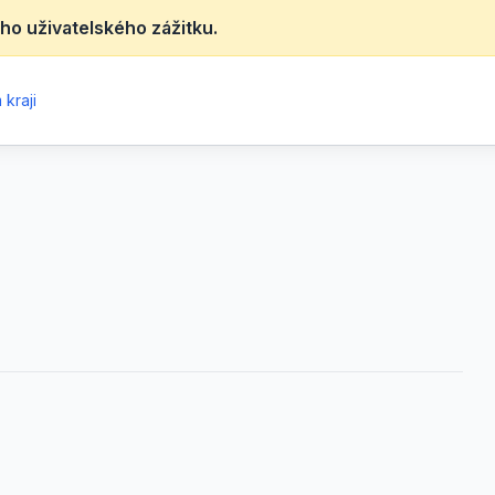
ho uživatelského zážitku.
kraji