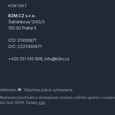
KONTAKT
B2M.CZ s.r.o.
Šafránkova 1243/3
155 00 Praha 5
IČO: 27455971
DIČ: CZ27455971
+420 251 510 908, info@b2m.cz
třebným ♥️. Všechna práva vyhrazena.
. Nastavení používání a dostupnosti cookies můžete upravit v nastav
ské Unie GDPR. Detaily
zde
.