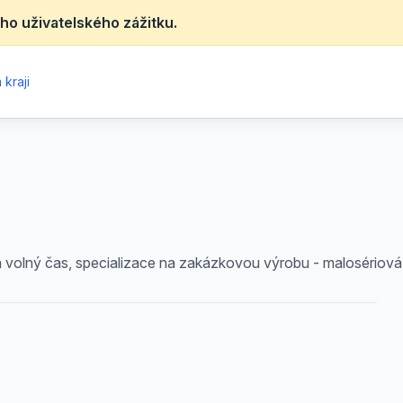
ho uživatelského zážitku.
kraji
 volný čas, specializace na zakázkovou výrobu - malosériová