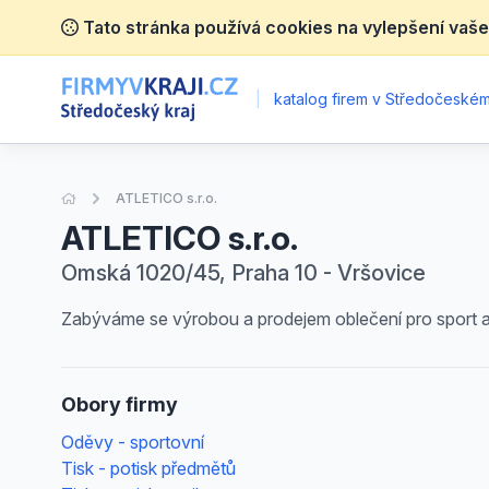
Tato stránka používá cookies na vylepšení vaše
|
katalog firem v Středočeském 
Úvodní stránka
ATLETICO s.r.o.
ATLETICO s.r.o.
Omská 1020/45, Praha 10 - Vršovice
Zabýváme se výrobou a prodejem oblečení pro sport a
Obory firmy
Oděvy - sportovní
Tisk - potisk předmětů