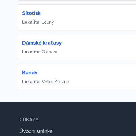
Sítotisk
Lokalita:
Louny
Dámské kraťasy
Lokalita:
Ostrava
Bundy
Lokalita:
Velké Březno
Footer
ODKAZY
Úvodní stránka