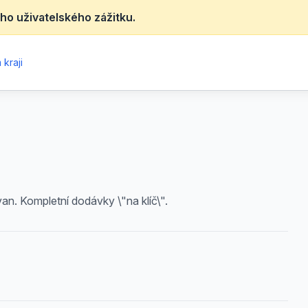
ho uživatelského zážitku.
kraji
van. Kompletní dodávky \"na klíč\".