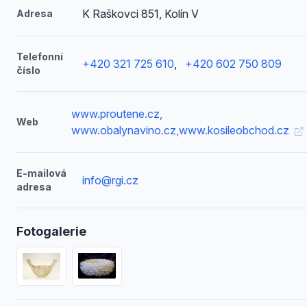
K Raškovci 851, Kolín V
Adresa
Telefonní
+420 321 725 610
,
+420 602 750 809
číslo
www.proutene.cz,
Web
www.obalynavino.cz,www.kosileobchod.cz
E-mailová
info@rgi.cz
adresa
Fotogalerie