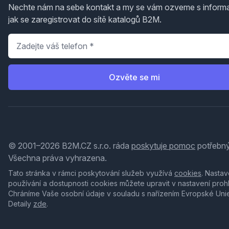
Nechte nám na sebe kontakt a my se vám ozveme s inform
jak se zaregistrovat do sítě katalogů B2M.
Telefon
*
Ozvěte se mi
© 2001–2026 B2M.CZ s.r.o. ráda
poskytuje pomoc
potřebný
Všechna práva vyhrazena.
Tato stránka v rámci poskytování služeb využívá
cookies
. Nastav
používání a dostupnosti cookies můžete upravit v nastavení proh
Chráníme Vaše osobní údaje v souladu s nařízením Evropské Uni
Detaily
zde
.