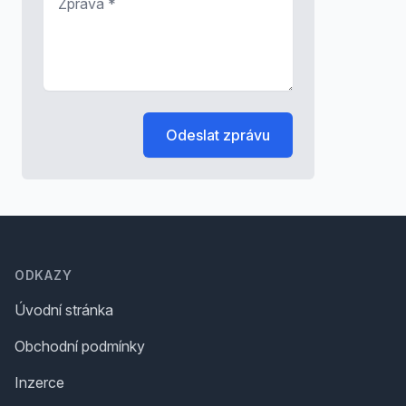
Odeslat zprávu
Footer
ODKAZY
Úvodní stránka
Obchodní podmínky
Inzerce