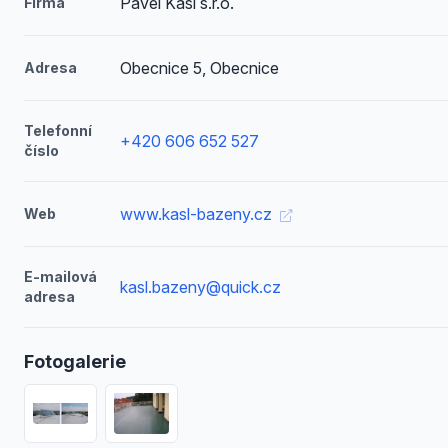
Pavel Kasl s.r.o.
Firma
Obecnice 5, Obecnice
Adresa
Telefonní
+420 606 652 527
číslo
www.kasl-bazeny.cz
Web
E-mailová
kasl.bazeny@quick.cz
adresa
Fotogalerie