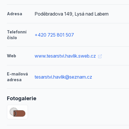
Poděbradova 149, Lysá nad Labem
Adresa
Telefonní
+420 725 801 507
číslo
www.tesarstvi.havlik.sweb.cz
Web
E-mailová
tesarstvi.havlik@seznam.cz
adresa
Fotogalerie