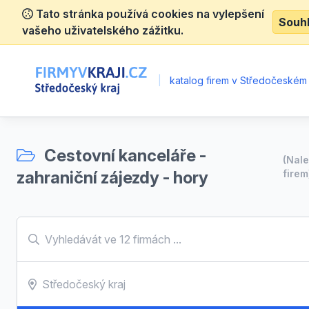
Tato stránka používá cookies na vylepšení
Souh
vašeho uživatelského zážitku.
|
katalog firem v Středočeském 
Cestovní kanceláře -
(Nal
zahraniční zájezdy - hory
firem