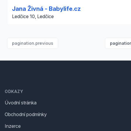
Jana Živná - Babylife.cz
Ledčice 10, Ledčice
pagination.previous
paginatio
Footer
ODKAZY
Úvodní stránka
Obchodní podmínky
Inzerce