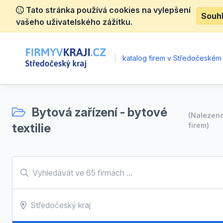
Tato stránka používá cookies na vylepšení
Souh
vašeho uživatelského zážitku.
|
katalog firem v Středočeském 
Bytová zařízení - bytové
(Nalezen
textilie
firem)