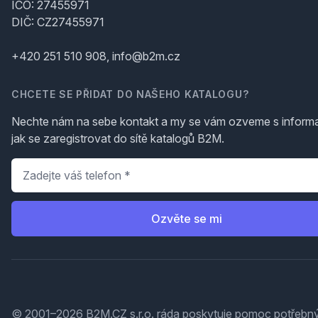
IČO: 27455971
DIČ: CZ27455971
+420 251 510 908, info@b2m.cz
CHCETE SE PŘIDAT DO NAŠEHO KATALOGU?
Nechte nám na sebe kontakt a my se vám ozveme s inform
jak se zaregistrovat do sítě katalogů B2M.
Telefon
*
Ozvěte se mi
© 2001–2026 B2M.CZ s.r.o. ráda
poskytuje pomoc
potřebný