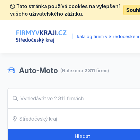
Tato stránka používá cookies na vylepšení
Souh
vašeho uživatelského zážitku.
|
katalog firem v Středočeském 
Auto-Moto
(Nalezeno
2 311
firem)
Hledat