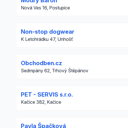
Modrý Baron
Nová Ves 16, Postupice
Non-stop dogwear
K Letohrádku 47, Unhošť
Obchodben.cz
Sedmpány 62, Trhový Štěpánov
PET - SERVIS s.r.o.
Kačice 382, Kačice
Pavla Špačková