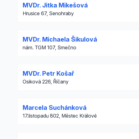
MVDr. Jitka Mikešová
Hrusice 67, Senohraby
MVDr. Michaela Šikulová
nám. TGM 107, Smečno
MVDr. Petr Košař
Osiková 226, Říčany
Marcela Suchánková
17.listopadu 802, Městec Králové