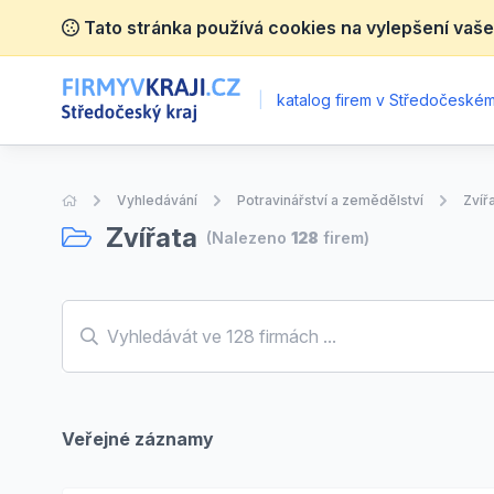
Tato stránka používá cookies na vylepšení vaše
|
katalog firem v Středočeském 
Úvodní stránka
Vyhledávání
Potravinářství a zemědělství
Zvíř
Zvířata
(Nalezeno
128
firem)
Veřejné záznamy