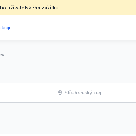
ho uživatelského zážitku.
kraji
ata