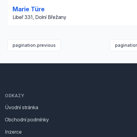
Marie Türe
Libeř 331, Dolní Břežany
pagination.previous
paginatio
Footer
ODKAZY
Úvodní stránka
Obchodní podmínky
Inzerce