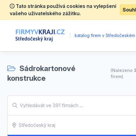
Tato stránka používá cookies na vylepšení
Souh
vašeho uživatelského zážitku.
|
katalog firem v Středočeském 
Sádrokartonové
(Nalezeno
konstrukce
firem)