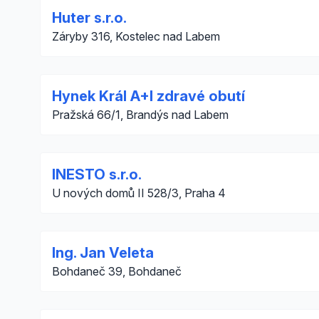
Huter s.r.o.
Záryby 316, Kostelec nad Labem
Hynek Král A+I zdravé obutí
Pražská 66/1, Brandýs nad Labem
INESTO s.r.o.
U nových domů II 528/3, Praha 4
Ing. Jan Veleta
Bohdaneč 39, Bohdaneč