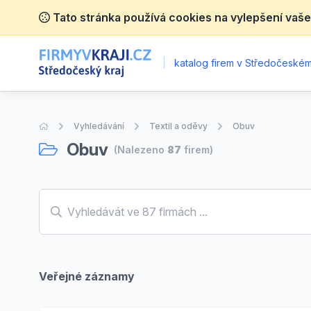
Tato stránka používá cookies na vylepšení vaše
|
katalog firem v Středočeském 
Úvodní stránka
Vyhledávání
Textil a oděvy
Obuv
Obuv
(Nalezeno
87
firem)
Veřejné záznamy