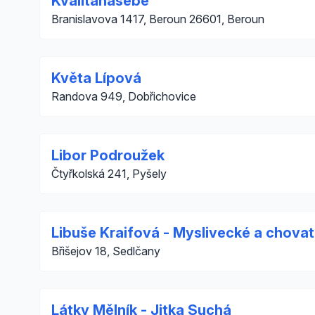
Kvalitanasebe
Branislavova 1417, Beroun 26601, Beroun
Květa Lípová
Randova 949, Dobřichovice
Libor Podroužek
Čtyřkolská 241, Pyšely
Libuše Kraifová - Myslivecké a chova
Břišejov 18, Sedlčany
Látky Mělník - Jitka Suchá