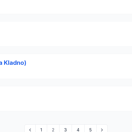
a Kladno)
1
2
3
4
5