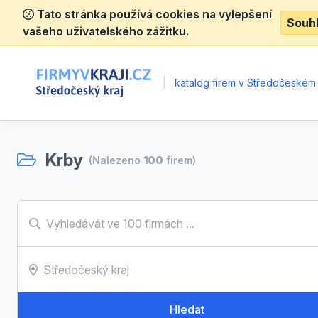
Tato stránka používá cookies na vylepšení
Souh
vašeho uživatelského zážitku.
|
katalog firem v Středočeském 
Krby
(Nalezeno
100
firem)
Hledat