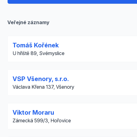
Veřejné záznamy
Tomáš Kořének
U hřiště 89, Svémyslice
VSP Všenory, s.r.o.
Václava Křena 137, Všenory
Viktor Moraru
Zámecká 599/3, Hořovice