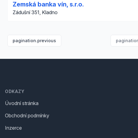
Zemská banka vín, s.r.o.
Zádušní 351, Kladno
pagination.previous
paginatio
Footer
ODKAZY
Úvodní stránka
Obchodní podmínky
Inzerce