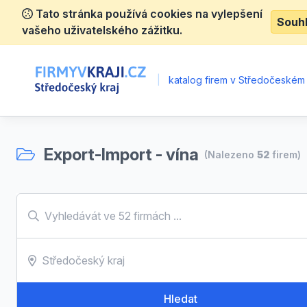
Tato stránka používá cookies na vylepšení
Souh
vašeho uživatelského zážitku.
|
katalog firem v Středočeském 
Export-Import - vína
(Nalezeno
52
firem)
Hledat